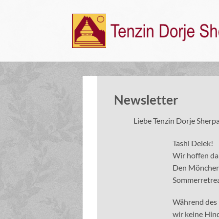
Skip
to
content
Newsletter
Liebe Tenzin Dorje Sherpa
Tashi Delek!
Wir hoffen daß
Den Mönchen 
Sommerretreat
Während des R
wir keine Hin