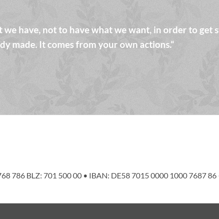
 we have, not to have what we want, in order to get s
dy made. It comes from your own actions.“
0 768 786 BLZ: 701 500 00 • IBAN: DE58 7015 0000 1000 7687 