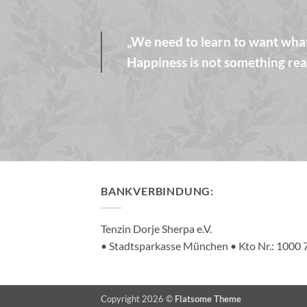
„We need to learn to want what
Happiness is not something rea
BANKVERBINDUNG:
Tenzin Dorje Sherpa e.V.
• Stadtsparkasse München • Kto Nr.: 100
Copyright 2026 ©
Flatsome Theme