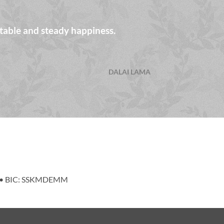
table and steady happiness.
DALAI LAMA
86 • BIC: SSKMDEMM