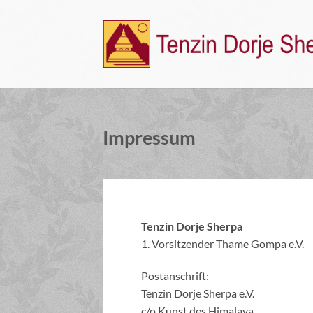
Zum
Inhalt
springen
Impressum
Tenzin Dorje Sherpa
1. Vorsitzender Thame Gompa e.V.
Postanschrift:
Tenzin Dorje Sherpa e.V.
c/o Kunst des Himalaya