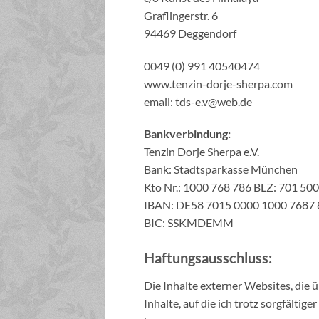
Graflingerstr. 6
94469 Deggendorf
0049 (0) 991 40540474
www.tenzin-dorje-sherpa.com
email: tds-e.v@web.de
Bankverbindung:
Tenzin Dorje Sherpa e.V.
Bank: Stadtsparkasse München
Kto Nr.: 1000 768 786 BLZ: 701 500
IBAN: DE58 7015 0000 1000 7687 
BIC: SSKMDEMM
Haftungsausschluss:
Die Inhalte externer Websites, die ü
Inhalte, auf die ich trotz sorgfält