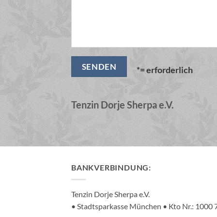
*= erforderlich
Tenzin Dorje Sherpa e.V.
BANKVERBINDUNG:
Tenzin Dorje Sherpa e.V.
• Stadtsparkasse München • Kto Nr.: 100