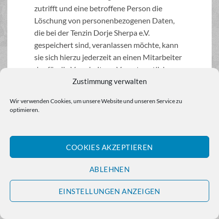
zutrifft und eine betroffene Person die
Löschung von personenbezogenen Daten,
die bei der Tenzin Dorje Sherpa e.V.
gespeichert sind, veranlassen möchte, kann
sie sich hierzu jederzeit an einen Mitarbeiter
des für die Verarbeitung Verantwortlichen
Zustimmung verwalten
wenden. Der Mitarbeiter der Tenzin Dorje
Sherpa e.V. wird veranlassen, dass dem
Wir verwenden Cookies, um unsere Website und unseren Service zu
Löschverlangen unverzüglich
optimieren.
nachgekommen wird.
Wurden die personenbezogenen Daten von
COOKIES AKZEPTIEREN
der Tenzin Dorje Sherpa e.V. öffentlich
gemacht und ist unser Unternehmen als
ABLEHNEN
Verantwortlicher gemäß Art. 17 Abs. 1 DS-
GVO zur Löschung der personenbezogenen
EINSTELLUNGEN ANZEIGEN
Daten verpflichtet, so trifft die Tenzin Dorje
Sherpa e.V. unter Berücksichtigung der