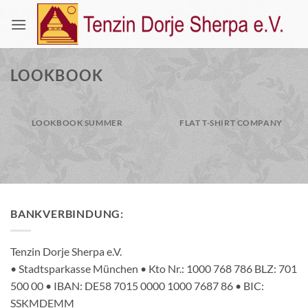
Zum
Inhalt
springen
LOOKBOOK
LOOKBOOK SUMMER
FLAT T-SHIRT COMPANY
BANKVERBINDUNG:
Tenzin Dorje Sherpa e.V.
• Stadtsparkasse München • Kto Nr.: 1000 768 786 BLZ: 701
500 00 • IBAN: DE58 7015 0000 1000 7687 86 • BIC:
SSKMDEMM